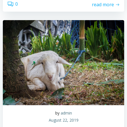
0
read more
by
admin
August 22, 2019