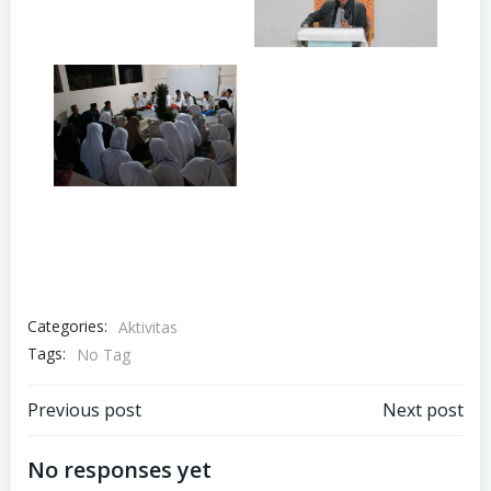
Categories:
Aktivitas
Tags:
No Tag
Post
Post
Previous post
Next post
navigation
navigation
No responses yet