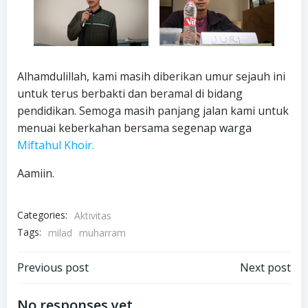
Alhamdulillah, kami masih diberikan umur sejauh ini
untuk terus berbakti dan beramal di bidang
pendidikan. Semoga masih panjang jalan kami untuk
menuai keberkahan bersama segenap warga
Miftahul Khoir.
Aamiin.
Categories:
Aktivitas
Tags:
milad
muharram
Post
Post
Previous post
Next post
navigation
navigation
No responses yet